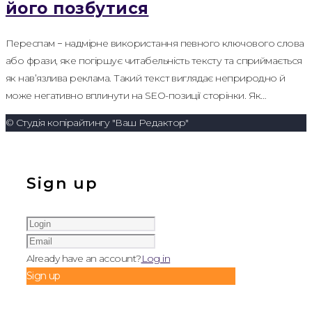
його позбутися
Переспам − надмірне використання певного ключового слова
або фрази, яке погіршує читабельність тексту та сприймається
як нав’язлива реклама. Такий текст виглядає неприродно й
може негативно вплинути на SEO-позиції сторінки. Як…
© Студія копірайтингу "Ваш Редактор"
Sign up
Already have an account?
Log in
Sign up