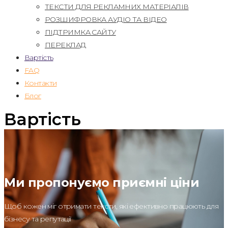
ТЕКСТИ ДЛЯ РЕКЛАМНИХ МАТЕРІАЛІВ
РОЗШИФРОВКА АУДІО ТА ВІДЕО
ПІДТРИМКА САЙТУ
ПЕРЕКЛАД
Вартість
FAQ
Контакти
Блог
Вартість
Ми пропонуємо приємні ціни
Щоб кожен міг отримати тексти, які ефективно працюють для
бізнесу та репутації