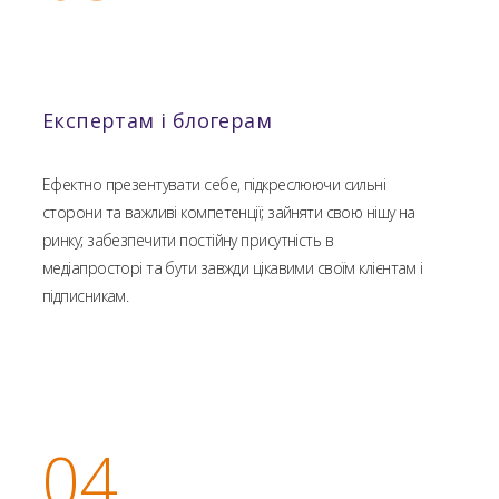
Експертам і блогерам
Ефектно презентувати себе, підкреслюючи сильні
сторони та важливі компетенції; зайняти свою нішу на
ринку; забезпечити постійну присутність в
медіапросторі та бути завжди цікавими своїм клієнтам і
підписникам.
04