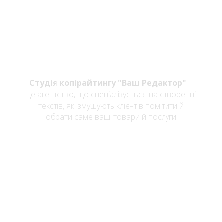
Тексти, які
допоможуть вашому
бізнесу
Студія копірайтингу "Ваш Редактор"
−
це агентство, що спеціалізується на створенні
текстів, які змушують клієнтів помітити й
обрати саме ваші товари й послуги