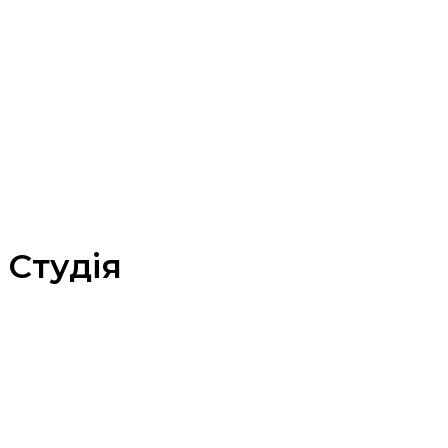
РЕДАГУВАННЯ Й КОРЕКТУРА
ТЕКСТИ ДЛЯ РЕКЛАМНИХ МАТЕРІАЛІВ
РОЗШИФРОВКА АУДІО ТА ВІДЕО
ПІДТРИМКА САЙТУ
ПЕРЕКЛАД
Вартість
FAQ
Контакти
Блог
Студія