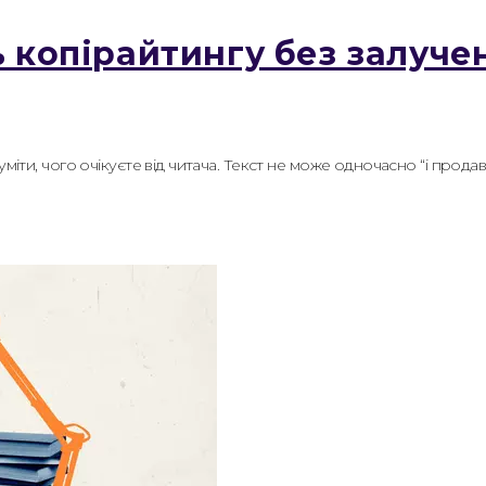
 копірайтингу без залучен
міти, чого очікуєте від читача. Текст не може одночасно “і продава