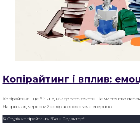
Копірайтинг і вплив: емо
Копірайтинг − це більше, ніж просто тексти. Це мистецтво перек
Наприклад, червоний колір асоціюється з енергією…
© Студія копірайтингу "Ваш Редактор"