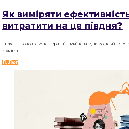
Як виміряти ефективність
витратити на це півдня?
1 текст = 1 головна мета Перш ніж вимірювати, ви маєте чітко розу
імейли, і…
11, Лют