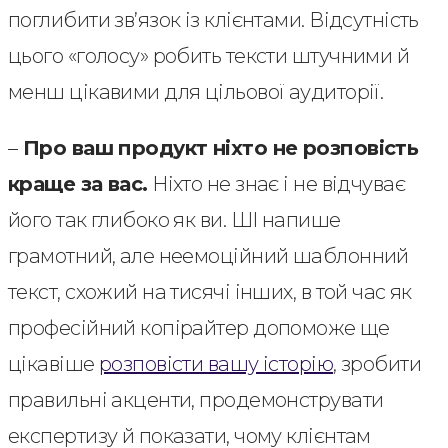
поглибити зв’язок із клієнтами. Відсутність
цього «голосу» робить тексти штучними й
менш цікавими для цільової аудиторії.
–
Про ваш продукт ніхто не розповість
краще за вас.
Ніхто не знає і не відчуває
його так глибоко як ви. ШІ напише
грамотний, але неемоційний шаблонний
текст, схожий на тисячі інших, в той час як
професійний копірайтер допоможе ще
цікавіше
розповісти вашу історію
, зробити
правильні акценти, продемонструвати
експертизу й показати, чому клієнтам