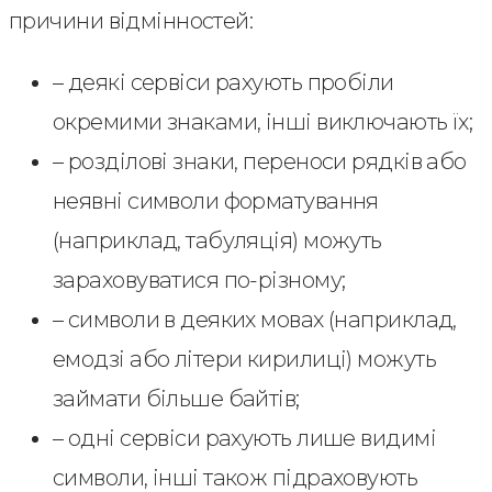
причини відмінностей:
– деякі сервіси рахують пробіли
окремими знаками, інші виключають їх;
– розділові знаки, переноси рядків або
неявні символи форматування
(наприклад, табуляція) можуть
зараховуватися по-різному;
– символи в деяких мовах (наприклад,
емодзі або літери кирилиці) можуть
займати більше байтів;
– одні сервіси рахують лише видимі
символи, інші також підраховують